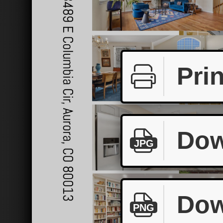
Prin
Dow
JPG
Dow
PNG