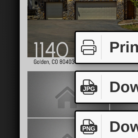
Prin
Dow
JPG
Dow
PNG